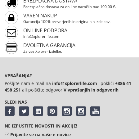
BREZPLAČNA DOSTAVA
Prosimo, registrirajte se
Brezsplačna dostava za on-line naročila nad 100,00 €.
VAREN NAKUP
Garancija 100% preverjenih in originalnih izdelkov.
ON-LINE PODPORA
info@xplorerlife.com
DVOLETNA GARANCIJA
Za vse Xplorer izdelke.
VPRAŠANJA?
Pošljite nam e-mail na
info@xplorerlife.com
, pokliči
+386 41
458 251
ali poiščite odgovor
V vprašanjih in odgovorih
SLEDI NAS
NE IZPUSTITE NOVOSTI IN AKCIJE!
Prijavite se na naše e-novice