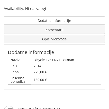
Availability:
Ni na zalogi
Dodatne informacije
Komentarji
Opis proizvoda
Dodatne informacije
Naziv
Bicycle 12" EN71 Batman
SKU
7514
Cena
279,00 €
Posebna
169,00 €
ponudba
Napišite svoj komentar
Podrobnosti
Samo registrirani uporabniki lahko pišejo ocene.
Bicycle 12" EN71 Batman