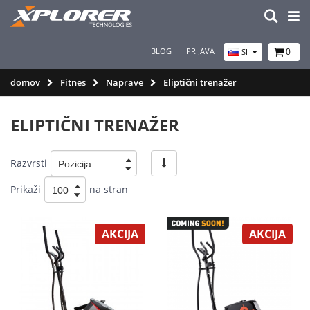
BLOG
PRIJAVA
0
SI
domov
Fitnes
Naprave
Eliptični trenažer
ELIPTIČNI TRENAŽER
Razvrsti
Prikaži
na stran
AKCIJA
AKCIJA