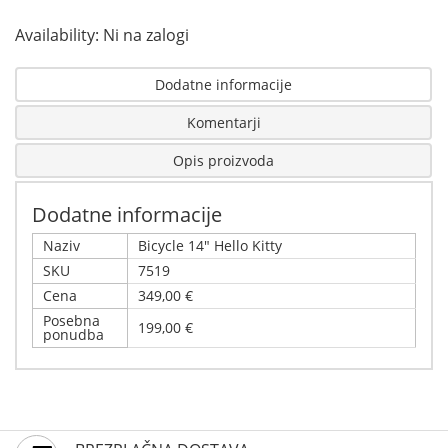
Availability:
Ni na zalogi
Dodatne informacije
Komentarji
Opis proizvoda
Dodatne informacije
Naziv
Bicycle 14" Hello Kitty
SKU
7519
Cena
349,00 €
Posebna
199,00 €
ponudba
Napišite svoj komentar
Podrobnosti
Samo registrirani uporabniki lahko pišejo ocene.
Bicycle 14" Hello Kitty