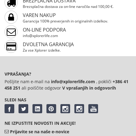
BREZPLAČNA DOSTAVA
Prosimo, registrirajte se
Brezsplačna dostava za on-line naročila nad 100,00 €.
VAREN NAKUP
Garancija 100% preverjenih in originalnih izdelkov.
ON-LINE PODPORA
info@xplorerlife.com
DVOLETNA GARANCIJA
Za vse Xplorer izdelke.
VPRAŠANJA?
Pošljite nam e-mail na
info@xplorerlife.com
, pokliči
+386 41
458 251
ali poiščite odgovor
V vprašanjih in odgovorih
SLEDI NAS
NE IZPUSTITE NOVOSTI IN AKCIJE!
Prijavite se na naše e-novice