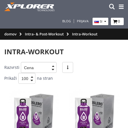
BLOG
PRIJAVA
0
SI
domov
Intra- & Post-Workout
Intra-Workout
INTRA-WORKOUT
Razvrsti
Prikaži
na stran