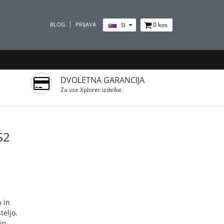
BLOG
PRIJAVA
0
kos
SI
DVOLETNA GARANCIJA
Za vse Xplorer izdelke.
S2
 in
teljo.
in