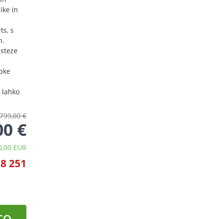
ike in
ts, s
h.
 steze
ipke
m lahko
799,00 €
00 €
0,00 EUR
58 251
CO