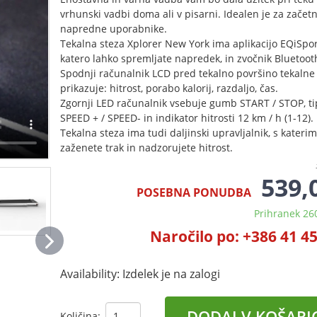
vrhunski vadbi doma ali v pisarni. Idealen je za začetn
napredne uporabnike.
Tekalna steza Xplorer New York ima aplikacijo EQiSpor
katero lahko spremljate napredek, in zvočnik Bluetoot
Spodnji računalnik LCD pred tekalno površino tekalne
prikazuje: hitrost, porabo kalorij, razdaljo, čas.
Zgornji LED računalnik vsebuje gumb START / STOP, t
SPEED + / SPEED- in indikator hitrosti 12 km / h (1-12).
Tekalna steza ima tudi daljinski upravljalnik, s kateri
zaženete trak in nadzorujete hitrost.
539,
POSEBNA PONUDBA
Prihranek 26
Naročilo po: +386 41 4
Availability:
Izdelek je na zalogi
DODAJ V KOŠARI
Količina: