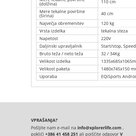
110 cm
(dolžina)
Mere tekalne površine
40 cm
(širina)
Največja obremenitev
120 kg
Vrsta izdelka
tekalna steza
Napetost
220V
Daljinski upravljalnik
Start/stop, Speed ​
Bruto teža / neto teža
32 / 34Kg
Velikost izdelka
1335x685x1065
Velikost paketa
1480x745x150 
Uporaba
EQiSports Androi
Napišite svoj komentar
Podrobnosti
Samo registrirani uporabniki lahko pišejo ocene. 
Tekalna steza Xplorer New York S2 je namenjena 
lahko enostavno zložite in shranite pod posteljo
doma ali v pisarni. Idealen je za začetnike in n
VPRAŠANJA?
EQiSports, s katero lahko spremljate napredek, i
Pošljite nam e-mail na
info@xplorerlife.com
,
tekalne steze prikazuje: hitrost, porabo kalorij, 
pokliči
+386 41 458 251
ali poiščite odgovor
V