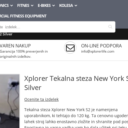
NICS
FITNES
E-BIKES
KOLESA
CIAL FITNESS EQUIPMENT
 Silver
VAREN NAKUP
ON-LINE PODPORA
Garancija 100% preverjenih in
info@xplorerlife.com
originalnih izdelkov.
Xplorer Tekalna steza New York 
Silver
Ocenite ta izdelek
Tekalna steza Xplorer New York S2 je namenjena
uporabnikom, ki tehtajo do 120 kg. Ta cenovno ugoden
lahek stroj lahko enostavno zložite in shranite pod pos
Enostavna in varna vadba vam bo dala užitek pri teku 