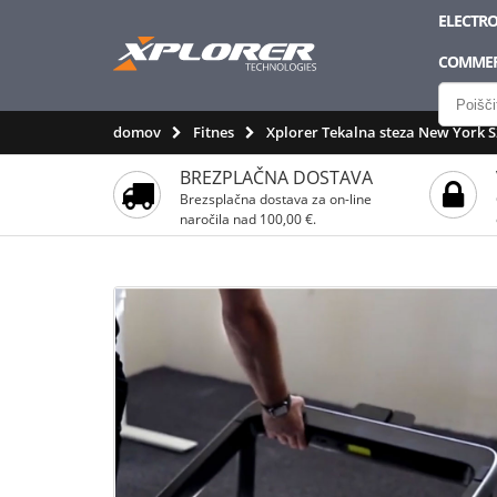
ELECTRO
COMMER
domov
Fitnes
Xplorer Tekalna steza New York S2
BREZPLAČNA DOSTAVA
Brezsplačna dostava za on-line
naročila nad 100,00 €.