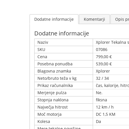
Dodatne informacije
Komentarji
Opis p
Dodatne informacije
Naziv
Xplorer Tekalna 
SKU
07086
Cena
799,00 €
Posebna ponudba
539,00 €
Blagovna znamka
Xplorer
Neto/bruto teža v kg
32 / 34
Prikaz računalnika
čas, kalorije, hi
Merjenje pulza
Ne.
Stopnja naklona
fiksna
Največja hitrost
12 km / h
Moč motorja
DC 1,5 KM
Kolesa
Da
Mere tekalne površine