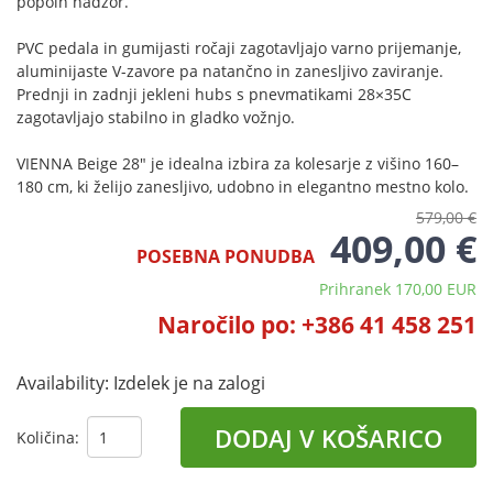
popoln nadzor.
PVC pedala in gumijasti ročaji zagotavljajo varno prijemanje,
aluminijaste V-zavore pa natančno in zanesljivo zaviranje.
Prednji in zadnji jekleni hubs s pnevmatikami 28×35C
zagotavljajo stabilno in gladko vožnjo.
VIENNA Beige 28" je idealna izbira za kolesarje z višino 160–
180 cm, ki želijo zanesljivo, udobno in elegantno mestno kolo.
579,00 €
409,00 €
POSEBNA PONUDBA
Prihranek 170,00 EUR
Naročilo po: +386 41 458 251
Availability:
Izdelek je na zalogi
DODAJ V KOŠARICO
Količina: