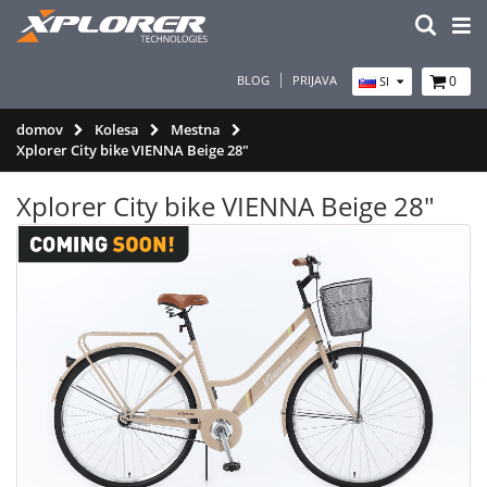
BLOG
PRIJAVA
0
SI
domov
Kolesa
Mestna
Xplorer City bike VIENNA Beige 28"
Xplorer City bike VIENNA Beige 28"