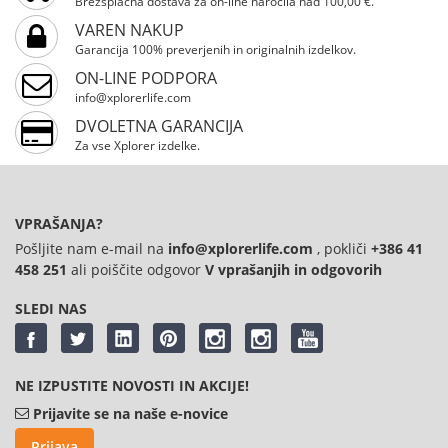
Brezsplačna dostava za on-line naročila nad 100,00 €.
varno vožnjo po cestah in kolesarskih poteh. Jekleni okvir
in 28" vilica z 90 mm vzmetenjem zagotavljata stabilnost
VAREN NAKUP
in udobje, širok 640 mm krmilo in trden okvir pa
Garancija 100% preverjenih in originalnih izdelkov.
omogočata popoln nadzor. PVC pedala in gumijasti ročaji
ON-LINE PODPORA
zagotavljajo varno prijemanje, aluminijaste V-zavore pa
info@xplorerlife.com
natančno in zanesljivo zaviranje. Prednji in zadnji jekleni
DVOLETNA GARANCIJA
hubs s pnevmatikami 28×35C zagotavljajo stabilno in
Za vse Xplorer izdelke.
gladko vožnjo. VIENNA Beige 28" je idealna izbira za
kolesarje z višino 160–180 cm, ki želijo zanesljivo, udobno
in elegantno mestno kolo.
VPRAŠANJA?
Pošljite nam e-mail na
info@xplorerlife.com
, pokliči
+386 41
458 251
ali poiščite odgovor
V vprašanjih in odgovorih
SLEDI NAS
NE IZPUSTITE NOVOSTI IN AKCIJE!
Prijavite se na naše e-novice
Prijava