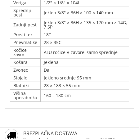
Veriga
1/2" × 1/8" × 104L
Sprednji
Jeklen 3/8" × 36H × 100 × 140 mm
pest
Jeklen 3/8" × 36H × 135 × 170 mm × 14G,
Zadnji pest
7 SP
Prosti tek
18T
Pnevmatike
28 × 35C
Ročice
ALU ročice V-zavore, samo sprednje
zavor
Košara
Jeklena
Zvonec
Da
Stojalo
Jekleno srednje 95 mm
Blatniki
28 × 183 × 55 mm
Višina
160 – 180 cm
uporabnika
Napišite svoj komentar
Podrobnosti
Samo registrirani uporabniki lahko pišejo ocene.
Višina uporabnika: 160 – 180 cm Xplorer City bike
BREZPLAČNA DOSTAVA
Prosimo, registrirajte se
VIENNA Beige 28" je popolno mestno kolo za udobno in