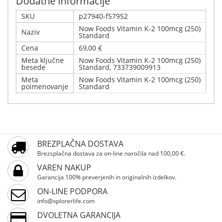
Dodatne informacije
SKU
p27940-f57952
Now Foods Vitamin K-2 100mcg (250)
Naziv
Standard
Cena
69,00 €
Meta ključne
Now Foods Vitamin K-2 100mcg (250)
besede
Standard, 733739009913
Meta
Now Foods Vitamin K-2 100mcg (250)
poimenovanje
Standard
Napišite svoj komentar
Podrobnosti
Samo registrirani uporabniki lahko pišejo ocene.
Now Foods Vitamin K-2 100mcg (250) Standard
BREZPLAČNA DOSTAVA
Prosimo, registrirajte se
Brezsplačna dostava za on-line naročila nad 100,00 €.
VAREN NAKUP
Garancija 100% preverjenih in originalnih izdelkov.
ON-LINE PODPORA
info@xplorerlife.com
DVOLETNA GARANCIJA