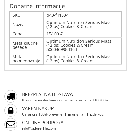
Dodatne informacije
SKU
p43-f41534
Optimum Nutrition Serious Mass
Naziv
(12lbs) Cookies & Cream
Cena
154,00 €
Optimum Nutrition Serious Mass
Meta ključne
(12lbs) Cookies & Cream,
besede
5060469983363
Meta
Optimum Nutrition Serious Mass
poimenovanje
(12lbs) Cookies & Cream
Napišite svoj komentar
Podrobnosti
Samo registrirani uporabniki lahko pišejo ocene.
Optimum Nutrition Serious Mass (12lbs) Cookies &
BREZPLAČNA DOSTAVA
Prosimo, registrirajte se
Cream
Brezsplačna dostava za on-line naročila nad 100,00 €.
VAREN NAKUP
Garancija 100% preverjenih in originalnih izdelkov.
ON-LINE PODPORA
info@xplorerlife.com