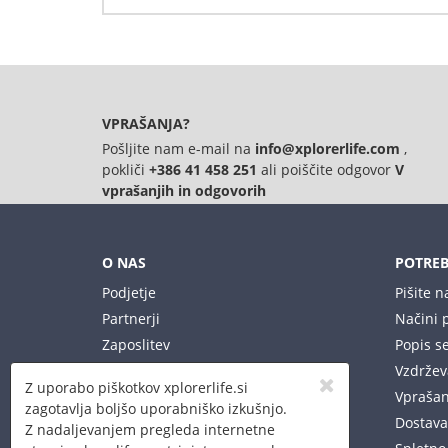
Napišite svoj komentar
Podrobnosti
Samo registrirani uporabniki lahko pišejo ocene. 
Rider Bike 10" Vintage Blue
VPRAŠANJA?
Pošljite nam e-mail na
info@xplorerlife.com
,
pokliči
+386 41 458 251
ali poiščite odgovor
V
vprašanjih in odgovorih
O NAS
POTREB
Podjetje
Pišite 
Partnerji
Načini p
Zaposlitev
Popis se
Vaša Xplorer trgovina
Vzdržev
Z uporabo piškotkov xplorerlife.si
Vprašan
zagotavlja boljšo uporabniško izkušnjo.
Dostava 
Z nadaljevanjem pregleda internetne