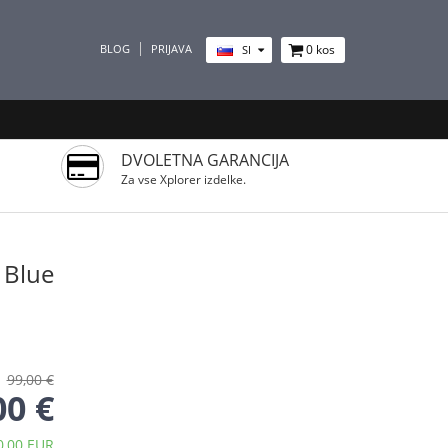
BLOG
PRIJAVA
0
kos
SI
DVOLETNA GARANCIJA
Za vse Xplorer izdelke.
 Blue
99,00 €
00 €
0,00 EUR