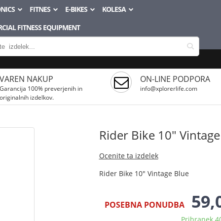
NICS
FITNES
E-BIKES
KOLESA
CIAL FITNESS EQUIPMENT
VAREN NAKUP
ON-LINE PODPORA
Garancija 100% preverjenih in
info@xplorerlife.com
originalnih izdelkov.
Rider Bike 10" Vintage
Ocenite ta izdelek
Rider Bike 10" Vintage Blue
59,
POSEBNA PONUDBA
Prihranek 4