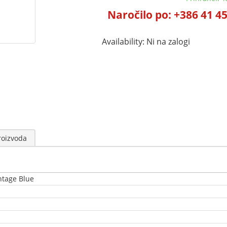
Naročilo po: +386 41 4
Availability:
Ni na zalogi
roizvoda
ntage Blue