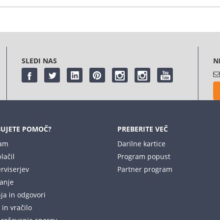
Prosimo, registrirajte se
SLEDI NAS
N
UJETE POMOČ?
PREBERITE VEČ
nam
Darilne kartice
lačil
Program popust
rviserjev
Partner program
anje
ja in odgovori
in vračilo