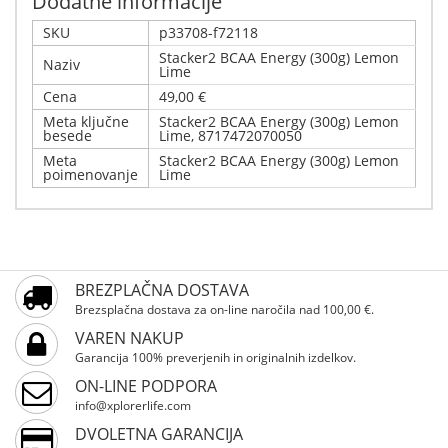
Dodatne informacije
SKU
p33708-f72118
Stacker2 BCAA Energy (300g) Lemon
Naziv
Lime
Cena
49,00 €
Meta ključne
Stacker2 BCAA Energy (300g) Lemon
besede
Lime, 8717472070050
Meta
Stacker2 BCAA Energy (300g) Lemon
poimenovanje
Lime
Napišite svoj komentar
Podrobnosti
Samo registrirani uporabniki lahko pišejo ocene.
Stacker2 BCAA Energy (300g) Lemon Lime
BREZPLAČNA DOSTAVA
Prosimo, registrirajte se
Brezsplačna dostava za on-line naročila nad 100,00 €.
VAREN NAKUP
Garancija 100% preverjenih in originalnih izdelkov.
ON-LINE PODPORA
info@xplorerlife.com
DVOLETNA GARANCIJA