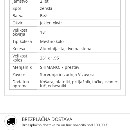
Jamstvo
2 leti
Spol
ženski
Barva
Bež
Okvir
Jeklen okvir
Velikost
18"
okvirja
Tip kolesa
Mestno kolo
Kolesa
Aluminijasta, dvojna stena
Velikost
26" x 1.95
koles
Menjalnik
SHIMANO, 7 prestav
Zavore
Sprednja in zadnja V-zavora
Dodatna
Košara, blatniki, prtljažnik, tačko, zvonec,
oprema
luč, odsevniki
Napišite svoj komentar
Podrobnosti
Samo registrirani uporabniki lahko pišejo ocene.
Xplorer Cruiser Amsterdam 26" – Retro čar na dveh
BREZPLAČNA DOSTAVA
Prosimo, registrirajte se
kolesih Spoznajte popolno kombinacijo elegance in
Brezsplačna dostava za on-line naročila nad 100,00 €.
uporabnosti – Xplorer Cruiser Amsterdam 26", mestno