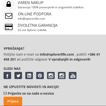
kolo v retro slogu, ki pritegne poglede. Nežen bež okvir,
VAREN NAKUP
okrašen z drobnimi motivom češenj, mu daje romantičen
Garancija 100% preverjenih in originalnih izdelkov.
in edinstven videz – kot nalašč za mestne vožnje. Pod
ON-LINE PODPORA
retro zunanjostjo se skriva zanesljiva konstrukcija: ✔
info@xplorerlife.com
Trpežen jeklen okvir (18") ✔ Aluminijasta kolesa z
DVOLETNA GARANCIJA
dvojnimi stenami za udobno in stabilno vožnjo ✔
Za vse Xplorer izdelke.
Pnevmatike 26" x 1.95, idealne za mestne poti ✔
Menjalnik SHIMANO s 7 prestavami za enostavno
prilagajanje ✔ Sprednja in zadnja V-zavora za varno
ustavljanje Polno opremljeno za vsakodnevno uporabo:
VPRAŠANJA?
košara, blatniki, prtljažnik, tačka, zvonec, luč in odsevniki
Pošljite nam e-mail na
info@xplorerlife.com
, pokliči
+386 41
– vse vključeno. Idealno za opravke po mestu ali
458 251
ali poiščite odgovor
V vprašanjih in odgovorih
sproščene vožnje – to kolo v mesto prinaša stil in
nostalgijo.
SLEDI NAS
NE IZPUSTITE NOVOSTI IN AKCIJE!
Prijavite se na naše e-novice
Prijava