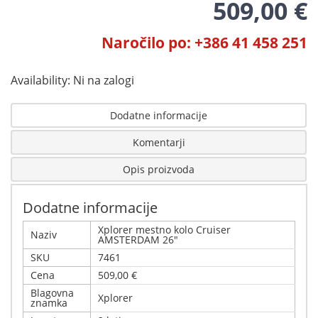
509,00 €
Naročilo po: +386 41 458 251
Availability:
Ni na zalogi
Dodatne informacije
Komentarji
Opis proizvoda
Dodatne informacije
Xplorer mestno kolo Cruiser
Naziv
AMSTERDAM 26"
SKU
7461
Cena
509,00 €
Blagovna
Xplorer
znamka