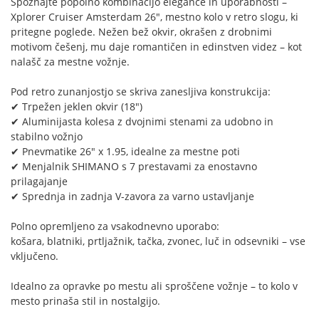
Spoznajte popolno kombinacijo elegance in uporabnosti –
Xplorer Cruiser Amsterdam 26", mestno kolo v retro slogu, ki
pritegne poglede. Nežen bež okvir, okrašen z drobnimi
motivom češenj, mu daje romantičen in edinstven videz – kot
nalašč za mestne vožnje.
Pod retro zunanjostjo se skriva zanesljiva konstrukcija:
✔ Trpežen jeklen okvir (18")
✔ Aluminijasta kolesa z dvojnimi stenami za udobno in
stabilno vožnjo
✔ Pnevmatike 26" x 1.95, idealne za mestne poti
✔ Menjalnik SHIMANO s 7 prestavami za enostavno
prilagajanje
✔ Sprednja in zadnja V-zavora za varno ustavljanje
Polno opremljeno za vsakodnevno uporabo:
košara, blatniki, prtljažnik, tačka, zvonec, luč in odsevniki – vse
vključeno.
Idealno za opravke po mestu ali sproščene vožnje – to kolo v
mesto prinaša stil in nostalgijo.