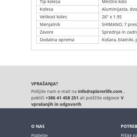
Tip kolesa
Mestno kolo
Kolesa
Aluminijasta, dv
Velikost koles
26" x 1.95
Menjalnik
SHIMANO, 7 pres
Zavore
Sprednja in zadn
Dodatna oprema
Košara, blatniki, 
Napišite svoj komentar
Podrobnosti
Samo registrirani uporabniki lahko pišejo ocene. 
Xplorer Cruiser Bergamo 26" – Retro čar na dveh
Xplorer Cruiser Bergamo 26", mestno kolo v retro
motivom češenj, mu daje romantičen in edinstven 
VPRAŠANJA?
zanesljiva konstrukcija: ✔ Trpežen jeklen okvir (
Pošljite nam e-mail na
info@xplorerlife.com
,
vožnjo ✔ Pnevmatike 26" x 1.95, idealne za mest
pokliči
+386 41 458 251
ali poiščite odgovor
V
✔ Sprednja in zadnja V-zavora za varno ustavljan
vprašanjih in odgovorih
prtljažnik, tačka, zvonec, luč in odsevniki – vse 
mesto prinaša stil in nostalgijo.
O NAS
POTREB
Podjetje
Pišite 