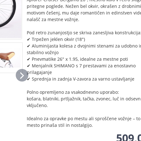
pritegne poglede. Nežen bel okvir, okrašen z drobnim
motivom češenj, mu daje romantičen in edinstven vide
nalašč za mestne vožnje.
Pod retro zunanjostjo se skriva zanesljiva konstrukcija
✔ Trpežen jeklen okvir (18")
✔ Aluminijasta kolesa z dvojnimi stenami za udobno i
stabilno vožnjo
✔ Pnevmatike 26" x 1.95, idealne za mestne poti
✔ Menjalnik SHIMANO s 7 prestavami za enostavno
prilagajanje
✔ Sprednja in zadnja V-zavora za varno ustavljanje
Polno opremljeno za vsakodnevno uporabo:
košara, blatniki, prtljažnik, tačka, zvonec, luč in odsevn
vključeno.
Idealno za opravke po mestu ali sproščene vožnje – to 
mesto prinaša stil in nostalgijo.
509,