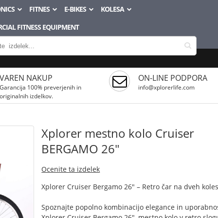
NICS
FITNES
E-BIKES
KOLESA
CIAL FITNESS EQUIPMENT
VAREN NAKUP
ON-LINE PODPORA
Garancija 100% preverjenih in
info@xplorerlife.com
originalnih izdelkov.
Xplorer mestno kolo Cruiser
BERGAMO 26"
Ocenite ta izdelek
Xplorer Cruiser Bergamo 26" – Retro čar na dveh kole
Spoznajte popolno kombinacijo elegance in uporabnos
Xplorer Cruiser Bergamo 26", mestno kolo v retro slogu