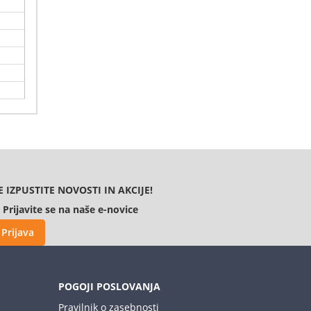
va
E IZPUSTITE NOVOSTI IN AKCIJE!
Prijavite se na naše e-novice
anje
Prijava
 v
POGOJI POSLOVANJA
Pravilnik o zasebnosti