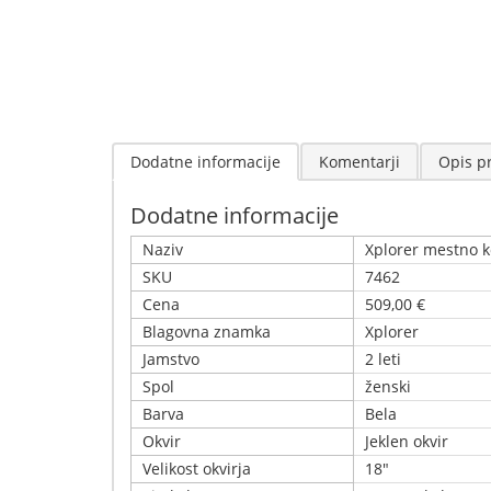
Dodatne informacije
Komentarji
Opis p
Dodatne informacije
Naziv
Xplorer mestno 
SKU
7462
Cena
509,00 €
Blagovna znamka
Xplorer
Jamstvo
2 leti
Spol
ženski
Barva
Bela
Okvir
Jeklen okvir
Velikost okvirja
18"