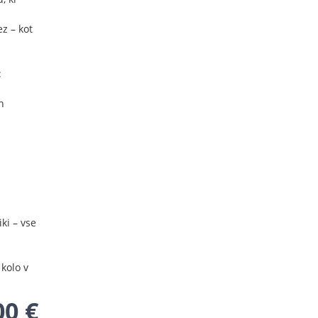
i
z – kot
:
n
iki – vse
kolo v
00 €