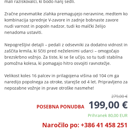
mali raziskovalci, ki bodo nanj sedli.
Zračne pnevmatike zlahka premagujejo neravnine, medtem ko
kombinacija sprednje V-zavore in zadnje bobnaste zavore
nudi varnost in popoln nadzor, tudi ko malčki želijo
nenadoma ustaviti.
Nepogrešljivi detajli – pedali z odsevniki za dodatno vidnost in
zaščita krmila, ki ščiti pred neželenimi udarci – omogočajo
brezskrbno vožnjo. Za tiste, ki se še učijo, so tu tudi stabilna
pomožna kolesa, ki pomagajo hitro osvojiti ravnotežje.
Velikost koles 16 palcev in prilagojena višina od 104 cm ga
naredijo popolnega za otroke, starejše od 4 let. Pripravljeno za
nepozabne vožnje in prave otroške nasmehe!
279,00 €
199,00 €
POSEBNA PONUDBA
Prihranek 80,00 EUR
Naročilo po: +386 41 458 251