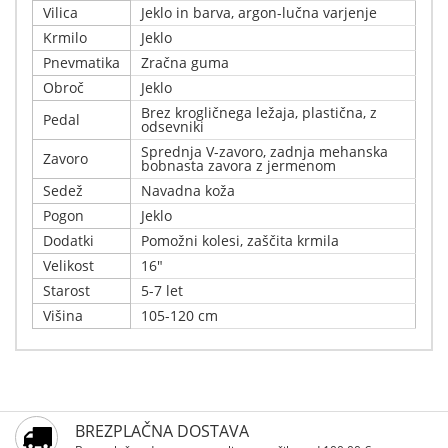
Vilica
Jeklo in barva, argon-lučna varjenje
Krmilo
Jeklo
Pnevmatika
Zračna guma
Obroč
Jeklo
Brez krogličnega ležaja, plastična, z
Pedal
odsevniki
Sprednja V-zavoro, zadnja mehanska
Zavoro
bobnasta zavora z jermenom
Sedež
Navadna koža
Pogon
Jeklo
Dodatki
Pomožni kolesi, zaščita krmila
Velikost
16"
Starost
5-7 let
Višina
105-120 cm
Napišite svoj komentar
Podrobnosti
Samo registrirani uporabniki lahko pišejo ocene.
Pripravite se na prave otroške avanture! Ta kolo je
BREZPLAČNA DOSTAVA
Prosimo, registrirajte se
zasnovano tako, da zagotavlja varnost in užitek pri