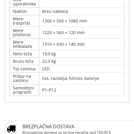
uporabnika
Naklon
Brez naklona
Mere
1260 × 560 × 1080 mm
(razprta)
Mere
1220 × 560 × 120 mm
(zložena)
Mere
1310 × 630 × 140 mm
embalaže
Neto teža
19,9 kg
Bruto teža
22,3 kg
Tip zaslona
LED
Prikaz na
čas, razdalja, hitrost, kalorije
zaslonu
Samodejni
P1–P12
programi
Napišite svoj komentar
Podrobnosti
Samo registrirani uporabniki lahko pišejo ocene.
Tekalna steza Xplorer Panther je kompaktna in praktična
BREZPLAČNA DOSTAVA
Prosimo, registrirajte se
tekalna steza za vadbo doma. Opremljena je z
Brezsplačna dostava za on-line naročila nad 100,00 €.
zmogljivim motorjem z močjo 2,5 KM, nastavljivo hitrostjo