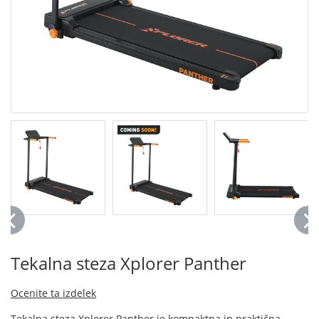
Tekalna steza Xplorer Panther
Ocenite ta izdelek
Tekalna steza Xplorer Panther je kompaktna in praktična