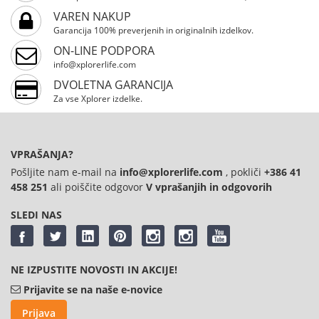
od 1 do 12 km/h ter preglednim LED-zaslonom, ki
VAREN NAKUP
prikazuje čas, razdaljo, hitrost in porabljene kalorije.
Garancija 100% preverjenih in originalnih izdelkov.
Zaradi 12 samodejnih programov vadbe, zložljive
ON-LINE PODPORA
zasnove in največje dovoljene teže uporabnika 100 kg je
info@xplorerlife.com
idealna za hojo in lahek tek.
DVOLETNA GARANCIJA
Za vse Xplorer izdelke.
VPRAŠANJA?
Pošljite nam e-mail na
info@xplorerlife.com
, pokliči
+386 41
458 251
ali poiščite odgovor
V vprašanjih in odgovorih
SLEDI NAS
NE IZPUSTITE NOVOSTI IN AKCIJE!
Prijavite se na naše e-novice
Prijava