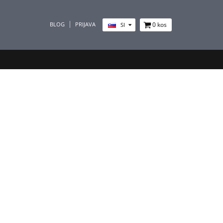
BLOG
PRIJAVA
0
kos
SI