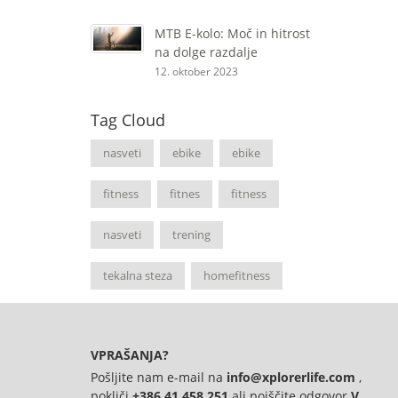
MTB E-kolo: Moč in hitrost
na dolge razdalje
12. oktober 2023
Tag Cloud
nasveti
ebike
ebike
fitness
fitnes
fitness
nasveti
trening
tekalna steza
homefitness
VPRAŠANJA?
Pošljite nam e-mail na
info@xplorerlife.com
,
pokliči
+386 41 458 251
ali poiščite odgovor
V