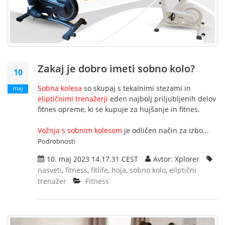
Zakaj je dobro imeti sobno kolo?
10
Sobna kolesa
so skupaj s tekalnimi stezami in
maj
eliptičnimi trenažerji
eden najbolj priljubljenih delov
fitnes opreme, ki se kupuje za hujšanje in fitnes.
Vožnja s sobnim kolesom
je odličen način za izbo...
Podrobnosti
10. maj 2023 14.17.31 CEST
Avtor: Xplorer
nasveti
,
fitness
,
fitlife
,
hoja
,
sobno kolo
,
eliptični
trenažer
Fitness