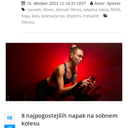
10. oktober 2022 12.14.37 CEST
Avtor: Xplorer
nasveti
,
fitnes
,
domači fitnes
,
tekalna steza
,
fitlife
,
hoja
,
kolo
,
kolesarjenje
,
eliptični trenažer
Fitness
8 najpogostejših napak na sobnem
06
kolesu
okt