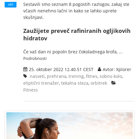
Sestavili smo seznam 8 pogostih razlogov, zakaj ste
okt
včasih nenehno lačni in kako se lahko uprete
skušnjavi.
Zaužijete preveč rafiniranih ogljikovih
hidratov
Če vaš dan ni popoln brez čokoladnega krofa, ...
Podrobnosti
25. oktober 2022 12.40.51 CEST
Avtor: Xplorer
nasveti
,
prehrana
,
trening
,
fitnes
,
sobno kolo
,
eliptični trenažer
,
tekalna steza
,
orbitrek
Fitness