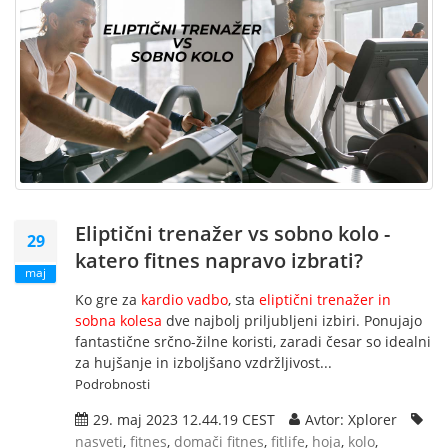
Eliptični trenažer vs sobno kolo -
29
katero fitnes napravo izbrati?
maj
Ko gre za
kardio vadbo
, sta
eliptični trenažer in
sobna kolesa
dve najbolj priljubljeni izbiri. Ponujajo
fantastične srčno-žilne koristi, zaradi česar so idealni
za hujšanje in izboljšano vzdržljivost...
Podrobnosti
29. maj 2023 12.44.19 CEST
Avtor: Xplorer
nasveti
,
fitnes
,
domači fitnes
,
fitlife
,
hoja
,
kolo
,