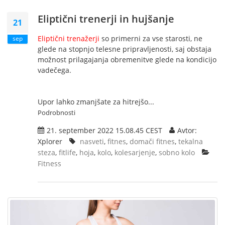
Eliptični trenerji in hujšanje
21
Eliptični trenažerji
so primerni za vse starosti, ne
sep
glede na stopnjo telesne pripravljenosti, saj obstaja
možnost prilagajanja obremenitve glede na kondicijo
vadečega.
Upor lahko zmanjšate za hitrejšo...
Podrobnosti
21. september 2022 15.08.45 CEST
Avtor:
Xplorer
nasveti
,
fitnes
,
domači fitnes
,
tekalna
steza
,
fitlife
,
hoja
,
kolo
,
kolesarjenje
,
sobno kolo
Fitness