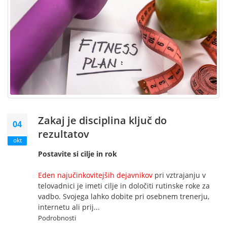
Zakaj je disciplina ključ do
04
rezultatov
okt
Postavite si cilje in rok
Eden najučinkovitejših dejavnikov
pri vztrajanju v
telovadnici je imeti cilje in določiti rutinske roke za
vadbo. Svojega lahko dobite pri osebnem trenerju,
internetu ali prij...
Podrobnosti