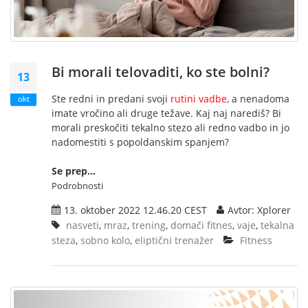
Bi morali telovaditi, ko ste bolni?
13
Ste redni in predani svoji
rutini vadbe
, a nenadoma
okt
imate vročino ali druge težave. Kaj naj narediš? Bi
morali preskočiti tekalno stezo ali redno vadbo in jo
nadomestiti s popoldanskim spanjem?
Se prep...
Podrobnosti
13. oktober 2022 12.46.20 CEST
Avtor: Xplorer
nasveti
,
mraz
,
trening
,
domači fitnes
,
vaje
,
tekalna
steza
,
sobno kolo
,
eliptični trenažer
Fitness