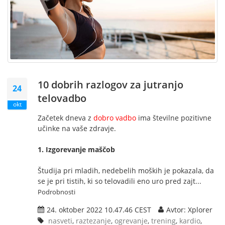
10 dobrih razlogov za jutranjo
24
telovadbo
okt
Začetek dneva z
dobro vadbo
ima številne pozitivne
učinke na vaše zdravje.
1. Izgorevanje maščob
Študija pri mladih, nedebelih moških je pokazala, da
se je pri tistih, ki so telovadili eno uro pred zajt...
Podrobnosti
24. oktober 2022 10.47.46 CEST
Avtor: Xplorer
nasveti
,
raztezanje
,
ogrevanje
,
trening
,
kardio
,