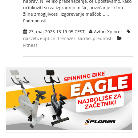
naprav. Ni veliko presenečenje, če upoštevamo, kako
učinkoviti so za izgradnjo mišic, povečanje srčno-
žilne zmogljivosti, izgorevanje maščob .....
Podrobnosti
23. maj 2023 13.19.05 CEST
Avtor: Xplorer
nasveti
,
eliptični trenažer
,
kardio
,
prednosti
Fitness