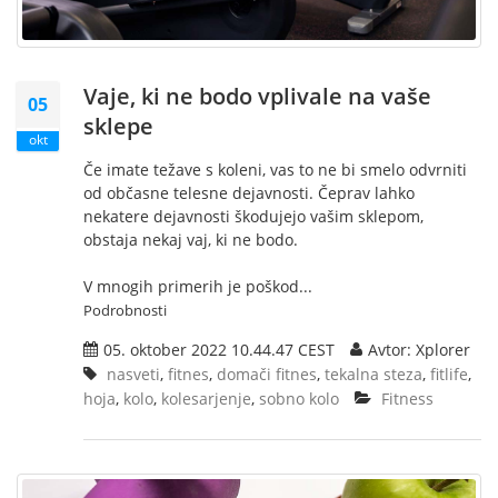
Vaje, ki ne bodo vplivale na vaše
05
sklepe
okt
Če imate težave s koleni, vas to ne bi smelo odvrniti
od občasne telesne dejavnosti. Čeprav lahko
nekatere dejavnosti škodujejo vašim sklepom,
obstaja nekaj vaj, ki ne bodo.
V mnogih primerih je poškod...
Podrobnosti
05. oktober 2022 10.44.47 CEST
Avtor: Xplorer
nasveti
,
fitnes
,
domači fitnes
,
tekalna steza
,
fitlife
,
hoja
,
kolo
,
kolesarjenje
,
sobno kolo
Fitness