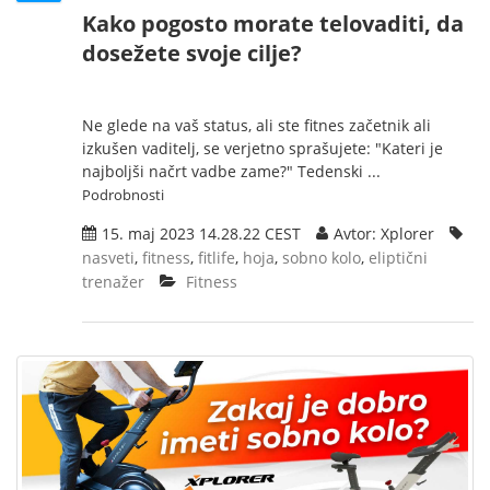
Kako pogosto morate telovaditi, da
dosežete svoje cilje?
Ne glede na vaš status, ali ste fitnes začetnik ali
izkušen vaditelj, se verjetno sprašujete: "Kateri je
najboljši načrt vadbe zame?" Tedenski ...
Podrobnosti
15. maj 2023 14.28.22 CEST
Avtor: Xplorer
nasveti
,
fitness
,
fitlife
,
hoja
,
sobno kolo
,
eliptični
trenažer
Fitness