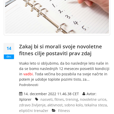
Zakaj bi si morali svoje novoletne
14
fitnes cilje postaviti prav zdaj
dec
Vsako leto si obljubimo, da bo naslednje leto naše in
da se bomo naslednjih 12 mesecev posvetili kondiciji
in
vadbi
. Toda večina bo pozabila na svoje načrte in
potem je udobje toplote pozimi tisto, za...
Podrobnosti
14. december 2022 11.46.38 CET
Avtor:
Xplorer
nasveti
,
fitnes
,
trening
,
novoletne urice
,
zdravo življenje
,
aktivnost
,
sobno kolo
,
tekalna steza
,
eliptični trenažer
Fitness