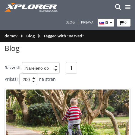
BLOG
PRIJAVA
0
SI
domov
Blog
Tagged with "nasveti"
Blog
Razvrsti
Prikaži
na stran