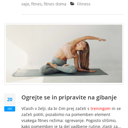
vaje
,
fitnes
,
fitnes doma
Fitness
Ogrejte se in pripravite na gibanje
20
Včasih v želji, da bi čim prej začeli s
treningom
in se
okt
začeli potiti, pozabimo na pomemben element
vsakega fitnes režima: ogrevanje. Pogosto slišimo,
kako pomemben je ta del vadbene rutine, zlasti za...