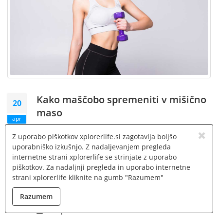
Kako maščobo spremeniti v mišično
20
maso
apr
Uravnotežena prehrana je potrebna,
da izgubimo
Z uporabo piškotkov xplorerlife.si zagotavlja boljšo
nakopičeno maščobno tkivo
, preden začnemo
uporabniško izkušnjo. Z nadaljevanjem pregleda
razvijati mišično maso. Upoštevati moramo tudi
internetne strani xplorerlife se strinjate z uporabo
raztezanje, pa tudi ustrezen počitek.
piškotkov. Za nadaljnji pregleda in uporabo internetne
strani xplorerlife kliknite na gumb "Razumem"
Mnogi, ki želijo izboljšati...
Podrobnosti
Razumem
20. april 2022 14.24.34 CEST
Avtor: Danica