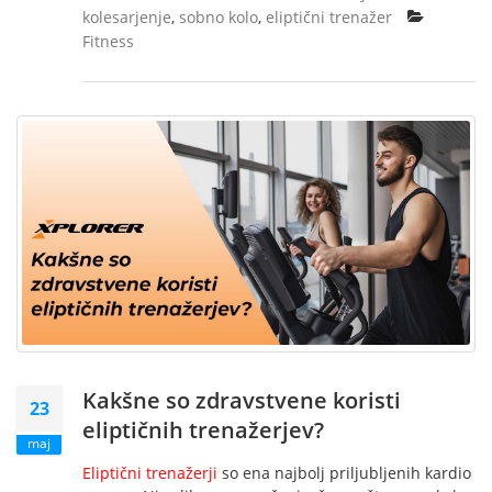
kolesarjenje
,
sobno kolo
,
eliptični trenažer
Fitness
Kakšne so zdravstvene koristi
23
eliptičnih trenažerjev?
maj
Eliptični trenažerji
so ena najbolj priljubljenih kardio