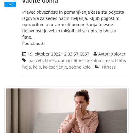
vadite doma
okt
Preveč obveznosti in pomanjkanje časa sta pogosta
izgovora za sedeč način življenja. Kljub pogostim
opozorilom o nevarnosti pomanjkanja telesne
dejavnosti je veliko takšnih, ki se upirajo obisku
fitne...
Podrobnosti
19. oktober 2022 12.33.57 CEST
Avtor: Xplorer
nasveti
,
fitnes
,
domači fitnes
,
tekalna steza
,
fitlife
,
hoja
,
kolo
,
kolesarjenje
,
sobno kolo
Fitness