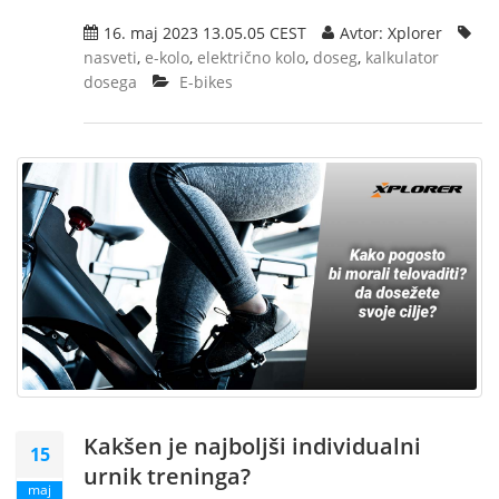
16. maj 2023 13.05.05 CEST
Avtor: Xplorer
nasveti
,
e-kolo
,
električno kolo
,
doseg
,
kalkulator
dosega
E-bikes
Kakšen je najboljši individualni
15
urnik treninga?
maj