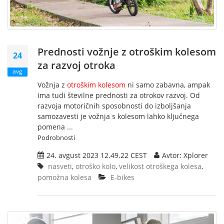
Prednosti vožnje z otroškim kolesom
24
za razvoj otroka
avg
Vožnja z
otroškim kolesom
ni samo zabavna, ampak
ima tudi številne prednosti za otrokov razvoj. Od
razvoja motoričnih sposobnosti do izboljšanja
samozavesti je vožnja s kolesom lahko ključnega
pomena ...
Podrobnosti
24. avgust 2023 12.49.22 CEST
Avtor: Xplorer
nasveti
,
otroško kolo
,
velikost otroškega kolesa
,
pomožna kolesa
E-bikes