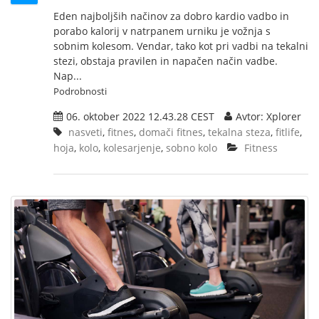
Eden najboljših načinov za dobro kardio vadbo in
porabo kalorij v natrpanem urniku je vožnja s
sobnim kolesom. Vendar, tako kot pri vadbi na tekalni
stezi, obstaja pravilen in napačen način vadbe.
Nap...
Podrobnosti
06. oktober 2022 12.43.28 CEST
Avtor: Xplorer
nasveti
,
fitnes
,
domači fitnes
,
tekalna steza
,
fitlife
,
hoja
,
kolo
,
kolesarjenje
,
sobno kolo
Fitness