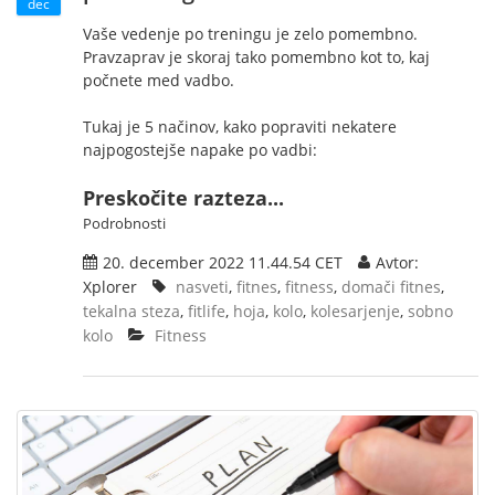
dec
Vaše vedenje po treningu je zelo pomembno.
Pravzaprav je skoraj tako pomembno kot to, kaj
počnete med vadbo.
Tukaj je 5 načinov, kako popraviti nekatere
najpogostejše napake po vadbi:
Preskočite razteza...
Podrobnosti
20. december 2022 11.44.54 CET
Avtor:
Xplorer
nasveti
,
fitnes
,
fitness
,
domači fitnes
,
tekalna steza
,
fitlife
,
hoja
,
kolo
,
kolesarjenje
,
sobno
kolo
Fitness