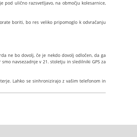
je pod ulično razsvetljavo, na območju kolesarnice,
morate boriti, bo res veliko pripomoglo k odvračanju
rda ne bo dovolj, če je nekdo dovolj odločen, da ga
 smo navsezadnje v 21. stoletju in sledilniki GPS za
terje. Lahko se sinhronizirajo z vašim telefonom in