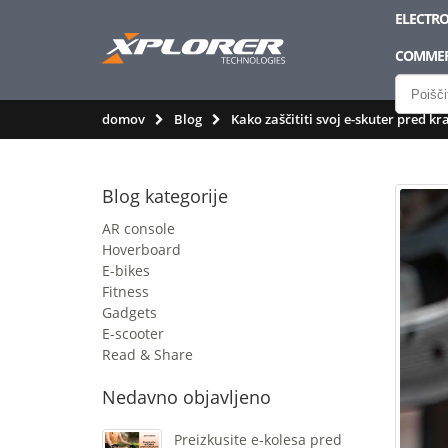
ELECTRO
COMMER
domov
Blog
Kako zaščititi svoj e-skuter pred kr
Blog kategorije
AR console
Hoverboard
E-bikes
Fitness
Gadgets
E-scooter
Read & Share
Nedavno objavljeno
Preizkusite e-kolesa pred