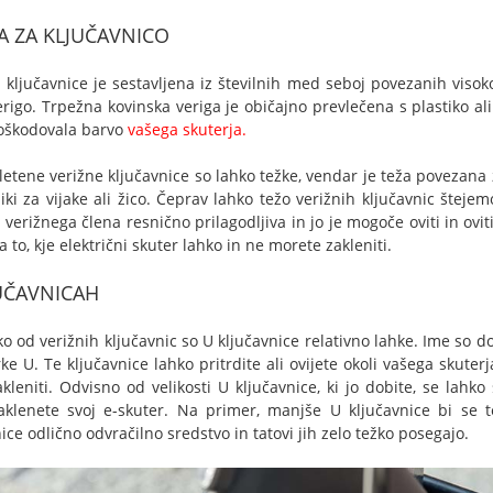
A ZA KLJUČAVNICO
 ključavnice je sestavljena iz številnih med seboj povezanih visoko
erigo. Trpežna kovinska veriga je običajno prevlečena s plastiko al
oškodovala barvo
vašega skuterja.
etene verižne ključavnice so lahko težke, vendar je teža povezana z
niki za vijake ali žico. Čeprav lahko težo verižnih ključavnic šte
verižnega člena resnično prilagodljiva in jo je mogoče oviti in oviti
a to, kje električni skuter lahko in ne morete zakleniti.
UČAVNICAH
ko od verižnih ključavnic so U ključavnice relativno lahke. Ime so dob
črke U. Te ključavnice lahko pritrdite ali ovijete okoli vašega sku
akleniti. Odvisno od velikosti U ključavnice, ki jo dobite, se lahk
aklenete svoj e-skuter. Na primer, manjše U ključavnice bi se te
ice odlično odvračilno sredstvo in tatovi jih zelo težko posegajo.