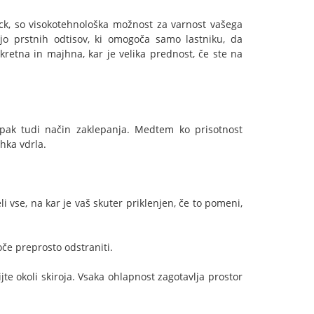
ock, so visokotehnološka možnost za varnost vašega
ijo prstnih odtisov, ki omogoča samo lastniku, da
skretna in majhna, kar je velika prednost, če ste na
mpak tudi način zaklepanja. Medtem ko prisotnost
ahka vdrla.
i vse, na kar je vaš skuter priklenjen, če to pomeni,
oče preprosto odstraniti.
ijte okoli skiroja. Vsaka ohlapnost zagotavlja prostor