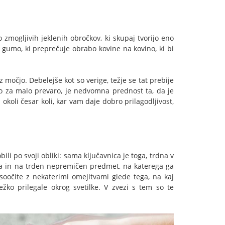
 zmogljivih jeklenih obročkov, ki skupaj tvorijo eno
i gumo, ki preprečuje obrabo kovine na kovino, ki bi
 močjo. Debelejše kot so verige, težje se tat prebije
jemo za malo prevaro, je nedvomna prednost ta, da je
 okoli česar koli, kar vam daje dobro prilagodljivost,
ili po svoji obliki: sama ključavnica je toga, trdna v
terja in na trden nepremičen predmet, na katerega ga
o soočite z nekaterimi omejitvami glede tega, na kaj
žko prilegale okrog svetilke. V zvezi s tem so te