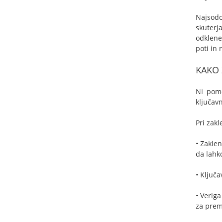
Najsodo
skuterj
odklene
poti in 
KAKO 
Ni pome
ključavn
Pri zak
• Zaklen
da lahk
• Ključa
• Veriga
za premi