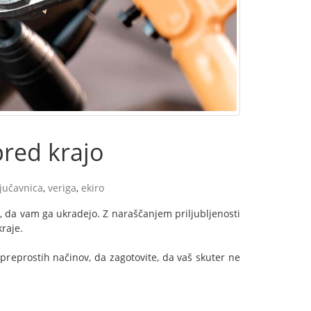
pred krajo
ljučavnica
,
veriga
,
ekiro
, ta, da vam ga ukradejo. Z naraščanjem priljubljenosti
raje.
 preprostih načinov, da zagotovite, da vaš skuter ne