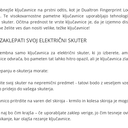
bnejše ključavnice na prstni odtis, kot je Dualtron Fingerprint L
a. Te visokovarnostne pametne ključavnice uporabljajo tehnolog
 skuter. Očitna prednost te vrste ključavnice je, da je izjemno di
ne želite ves dan nositi velike, težke ključavnice!
ZAKLEPATI SVOJ ELEKTRIČNI SKUTER
mbna samo ključavnica za električni skuter, ki jo izberete, a
ice odvrača, bo pameten tat lahko hitro opazil, ali je ključavnica zl
lepanju e-skuterja morate:
ite svoj skuter na nepremični predmet - tatovi bodo z veseljem vzel
o pridejo do vašega skuterja.
vnico pritrdite na varen del skiroja - krmilo in kolesa skiroja je mog
 naj bo čim krajša – če uporabljate zaklep verige, jo čim tesneje ov
kanje, kar olajša rezanje ključavnice.