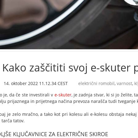
Kako zaščititi svoj e-skuter 
14. oktober 2022 11.12.34 CEST
električni romobil
,
varnost
,
k
 je, da če ste investirali v
e-skuter
, je zadnja stvar, ki si jo želite
lju prijaznega in prijetnega načina prevoza narašča tudi tveganje k
aj je zelo mračno, a tako kot pri kolesu ali e-kolesu obstaja nekaj
tarča tatov.
LJŠE KLJUČAVNICE ZA ELEKTRIČNE SKIROE