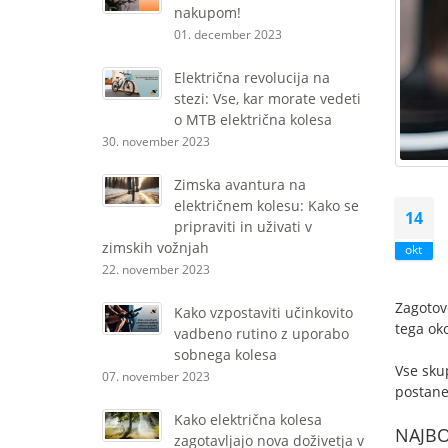
nakupom!
01. december 2023
Električna revolucija na
stezi: Vse, kar morate vedeti
o MTB električna kolesa
30. november 2023
Zimska avantura na
električnem kolesu: Kako se
14
pripraviti in uživati ​​v
zimskih vožnjah
okt
22. november 2023
Zagotovo
Kako vzpostaviti učinkovito
tega oko
vadbeno rutino z uporabo
sobnega kolesa
Vse skup
07. november 2023
postane 
Kako električna kolesa
NAJBO
zagotavljajo nova doživetja v