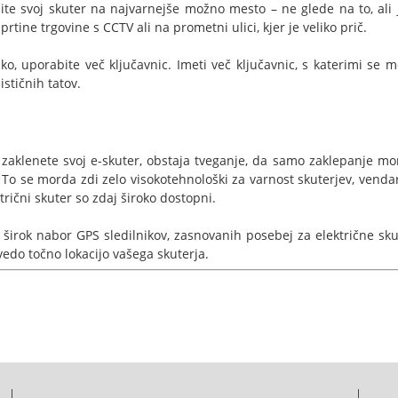
nite svoj skuter na najvarnejše možno mesto – ne glede na to, ali 
prtine trgovine s CCTV ali na prometni ulici, kjer je veliko prič.
hko, uporabite več ključavnic. Imeti več ključavnic, s katerimi se 
stičnih tatov.
 zaklenete svoj e-skuter, obstaja tveganje, da samo zaklepanje mo
 To se morda zdi zelo visokotehnološki za varnost skuterjev, vendar
trični skuter so zdaj široko dostopni.
 širok nabor GPS sledilnikov, zasnovanih posebej za električne sku
edo točno lokacijo vašega skuterja.