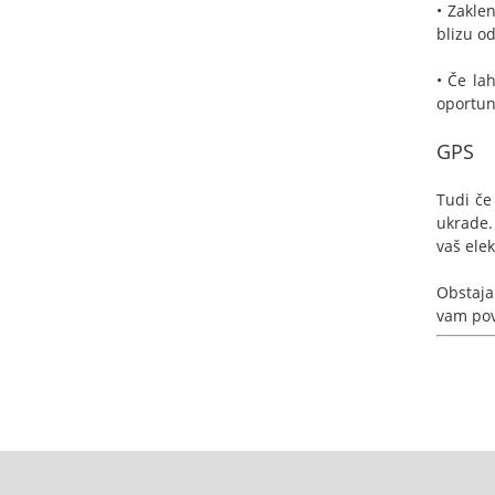
• Zakle
blizu od
• Če la
oportuni
GPS
Tudi če
ukrade.
vaš elek
Obstaja
vam pov