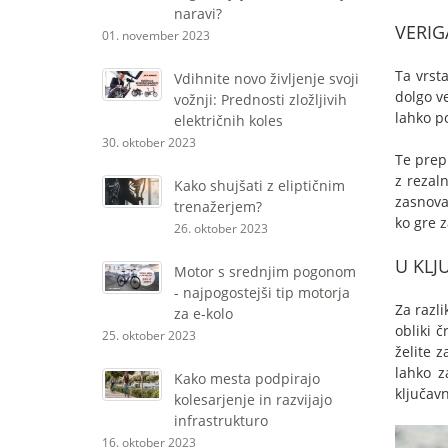
naravi?
VERIG
01. november 2023
Ta vrsta
Vdihnite novo življenje svoji
dolgo v
vožnji: Prednosti zložljivih
lahko p
električnih koles
30. oktober 2023
Te prepl
z rezal
Kako shujšati z eliptičnim
zasnova 
trenažerjem?
ko gre z
26. oktober 2023
U KLJ
Motor s srednjim pogonom
- najpogostejši tip motorja
Za razli
za e-kolo
obliki 
25. oktober 2023
želite z
lahko z
Kako mesta podpirajo
ključavn
kolesarjenje in razvijajo
infrastrukturo
16. oktober 2023