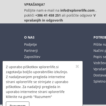
VPRAŠANJA?
Pošljite nam e-mail na
info@xplorerlife.com
,
pokliči
+386 41 458 251
ali poiščite odgovor
V
vprašanjih in odgovorih
O NAS
POTREB
Podjetje
Pišite 
Partnerji
Načini p
Zaposlitev
Popis se
Vaša Xplorer trgovina
Vzdržev
Z uporabo piškotkov xplorerlife.si
Vprašan
zagotavlja boljšo uporabniško izkušnjo.
Dostava 
Z nadaljevanjem pregleda internetne
Spletno
strani xplorerlife se strinjate z uporabo
piškotkov. Za nadaljnji pregleda in
uporabo internetne strani xplorerlife
kliknite na gumb "Razumem"
Razumem