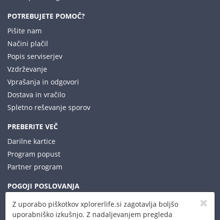
POTREBUJETE POMOČ?
Pišite nam
Načini plačil
Popis serviserjev
Vzdrževanje
Vprašanja in odgovori
Dostava in vračilo
Spletno reševanje sporov
PREBERITE VEČ
Darilne kartice
Program popust
Partner program
POGOJI POSLOVANJA
Pravilnik o zasebnosti
Z uporabo piškotkov xplorerlife.si zagotavlja boljšo
Pogoji prodaje
uporabniško izkušnjo. Z nadaljevanjem pregleda