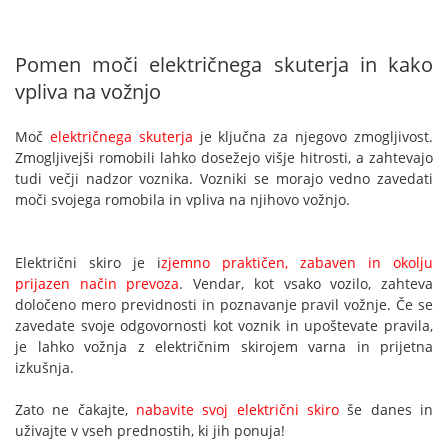
Pomen moči električnega skuterja in kako
vpliva na vožnjo
Moč
električnega skuterja
je ključna za njegovo zmogljivost.
Zmogljivejši romobili lahko dosežejo višje hitrosti, a zahtevajo
tudi večji nadzor voznika. Vozniki se morajo vedno zavedati
moči svojega romobila in vpliva na njihovo vožnjo.
Električni skiro je i
zjemno praktičen, zabaven in okolju
prijazen način prevoza
. Vendar, kot vsako vozilo, zahteva
določeno mero previdnosti in poznavanje pravil vožnje. Če se
zavedate svoje odgovornosti kot voznik in upoštevate pravila,
je lahko vožnja z električnim skirojem varna in prijetna
izkušnja.
Zato ne čakajte,
nabavite svoj električni skiro
še danes in
uživajte v vseh prednostih, ki jih ponuja!