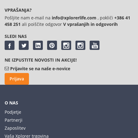
VPRAŠANJA?
Pošljite nam e-mail na
info@xplorerlife.com
, pokliči
+386 41
458 251
ali poiščite odgovor
V vprašanjih in odgovorih
SLEDI NAS
NE IZPUSTITE NOVOSTI IN AKCIJE!
Prijavite se na naše e-novice
Prijava
O NAS
Podjetje
Partnerji
Zaposlitev
Vaša Xplorer trgovina