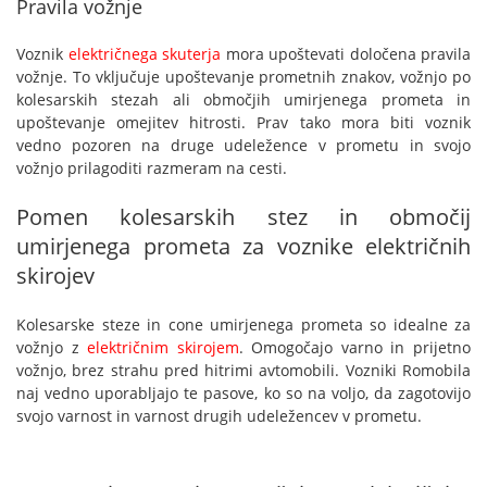
Pravila vožnje
Voznik
električnega skuterja
mora upoštevati določena pravila
vožnje. To vključuje upoštevanje prometnih znakov, vožnjo po
kolesarskih stezah ali območjih umirjenega prometa in
upoštevanje omejitev hitrosti. Prav tako mora biti voznik
vedno pozoren na druge udeležence v prometu in svojo
vožnjo prilagoditi razmeram na cesti.
Pomen kolesarskih stez in območij
umirjenega prometa za voznike električnih
skirojev
Kolesarske steze in cone umirjenega prometa so idealne za
vožnjo z
električnim skirojem
. Omogočajo varno in prijetno
vožnjo, brez strahu pred hitrimi avtomobili. Vozniki Romobila
naj vedno uporabljajo te pasove, ko so na voljo, da zagotovijo
svojo varnost in varnost drugih udeležencev v prometu.