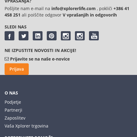
VPRAŠANJA?
Pošljite nam e-mail na
info@xplorerlife.com
, pokliči
+386 41
458 251
ali poiščite odgovor
V vprašanjih in odgovorih
SLEDI NAS
NE IZPUSTITE NOVOSTI IN AKCIJE!
Prijavite se na naše e-novice
Prijava
O NAS
Podjetje
Partnerji
Zaposlitev
Vaša Xplorer trgovina