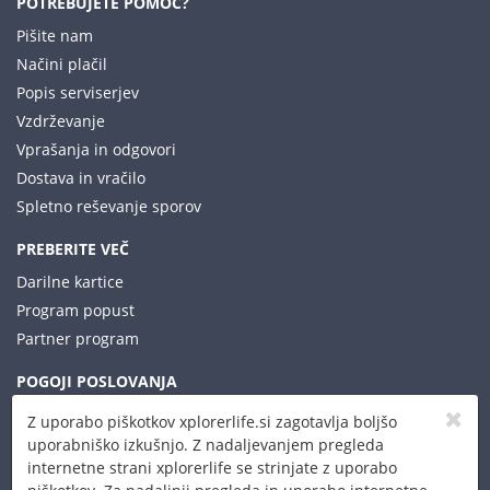
POTREBUJETE POMOČ?
Pišite nam
Načini plačil
Popis serviserjev
Vzdrževanje
Vprašanja in odgovori
Dostava in vračilo
Spletno reševanje sporov
PREBERITE VEČ
Darilne kartice
Program popust
Partner program
POGOJI POSLOVANJA
Pravilnik o zasebnosti
Z uporabo piškotkov xplorerlife.si zagotavlja boljšo
Pogoji prodaje
uporabniško izkušnjo. Z nadaljevanjem pregleda
internetne strani xplorerlife se strinjate z uporabo