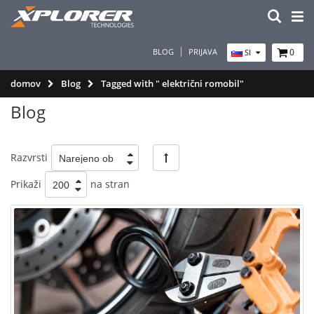
BLOG
PRIJAVA
0
SI
domov
Blog
Tagged with " električni romobil"
Blog
Razvrsti
Prikaži
na stran