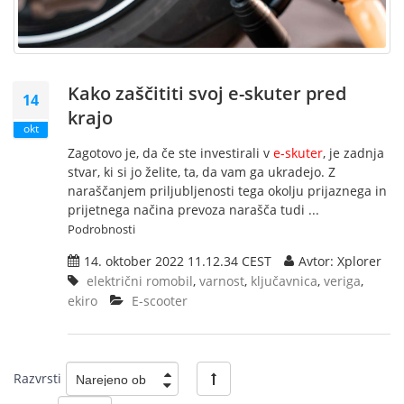
Kako zaščititi svoj e-skuter pred
14
krajo
okt
Zagotovo je, da če ste investirali v
e-skuter
, je zadnja
stvar, ki si jo želite, ta, da vam ga ukradejo. Z
naraščanjem priljubljenosti tega okolju prijaznega in
prijetnega načina prevoza narašča tudi ...
Podrobnosti
14. oktober 2022 11.12.34 CEST
Avtor: Xplorer
električni romobil
,
varnost
,
ključavnica
,
veriga
,
ekiro
E-scooter
Razvrsti